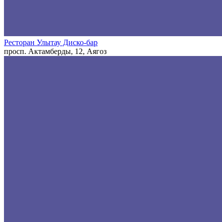
Ресторан Улытау Диско-бар
просп. Актамберды, 12, Аягоз