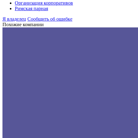
Организация корпоративов
Римская парная
Я владелец
Сообщить об ошибке
Похожие компании