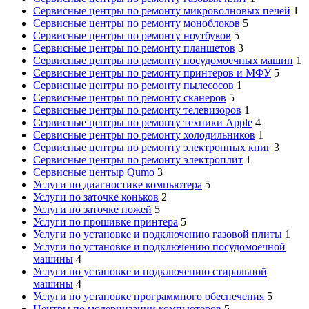
Сервисные центры по ремонту микроволновых печей
1
Сервисные центры по ремонту моноблоков
5
Сервисные центры по ремонту ноутбуков
5
Сервисные центры по ремонту планшетов
3
Сервисные центры по ремонту посудомоечных машин
1
Сервисные центры по ремонту принтеров и МФУ
5
Сервисные центры по ремонту пылесосов
1
Сервисные центры по ремонту сканеров
5
Сервисные центры по ремонту телевизоров
1
Сервисные центры по ремонту техники Apple
4
Сервисные центры по ремонту холодильников
1
Сервисные центры по ремонту электронных книг
3
Сервисные центры по ремонту электроплит
1
Сервисные центыр Qumo
3
Услуги по диагностике компьютера
5
Услуги по заточке коньков
2
Услуги по заточке ножей
5
Услуги по прошивке принтера
5
Услуги по установке и подключению газовой плиты
1
Услуги по установке и подключению посудомоечной
машины
4
Услуги по установке и подключению стиральной
машины
4
Услуги по установке программного обеспечения
5
Центры по модернизации компьютеров
5