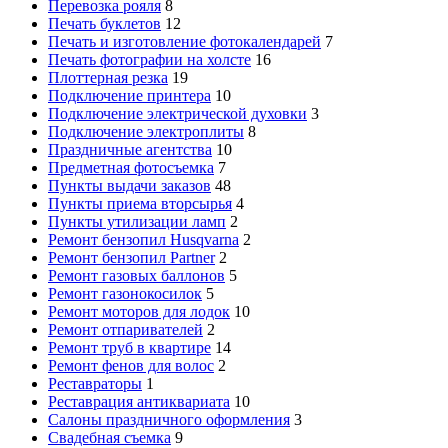
Перевозка рояля
8
Печать буклетов
12
Печать и изготовление фотокалендарей
7
Печать фотографии на холсте
16
Плоттерная резка
19
Подключение принтера
10
Подключение электрической духовки
3
Подключение электроплиты
8
Праздничные агентства
10
Предметная фотосъемка
7
Пункты выдачи заказов
48
Пункты приема вторсырья
4
Пункты утилизации ламп
2
Ремонт бензопил Husqvarna
2
Ремонт бензопил Partner
2
Ремонт газовых баллонов
5
Ремонт газонокосилок
5
Ремонт моторов для лодок
10
Ремонт отпаривателей
2
Ремонт труб в квартире
14
Ремонт фенов для волос
2
Реставраторы
1
Реставрация антиквариата
10
Салоны праздничного оформления
3
Свадебная съемка
9