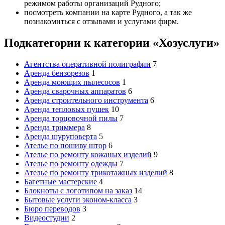
режимом работы организаций Рудного;
посмотреть компании на карте Рудного, а так же
познакомиться с отзывами и услугами фирм.
Подкатегории к категории «Хозуслуги»
Агентства оперативной полиграфии
7
Аренда бензорезов
1
Аренда моющих пылесосов
1
Аренда сварочных аппаратов
6
Аренда строительного инструмента
6
Аренда тепловых пушек
10
Аренда торцовочной пилы
7
Аренда триммера
8
Аренда шуруповерта
5
Ателье по пошиву штор
6
Ателье по ремонту кожаных изделий
9
Ателье по ремонту одежды
7
Ателье по ремонту трикотажных изделий
8
Багетные мастерские
4
Блокноты с логотипом на заказ
14
Бытовые услуги эконом-класса
3
Бюро переводов
3
Видеостудии
2