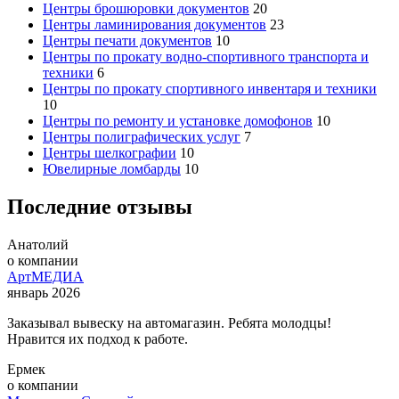
Центры брошюровки документов
20
Центры ламинирования документов
23
Центры печати документов
10
Центры по прокату водно-спортивного транспорта и
техники
6
Центры по прокату спортивного инвентаря и техники
10
Центры по ремонту и установке домофонов
10
Центры полиграфических услуг
7
Центры шелкографии
10
Ювелирные ломбарды
10
Последние отзывы
Анатолий
о компании
АртМЕДИА
январь 2026
Заказывал вывеску на автомагазин. Ребята молодцы!
Нравится их подход к работе.
Ермек
о компании