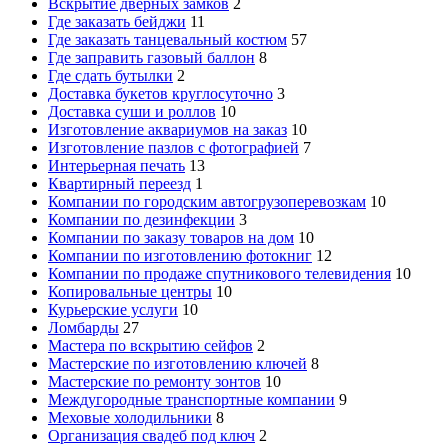
Вскрытие дверных замков
2
Где заказать бейджи
11
Где заказать танцевальный костюм
57
Где заправить газовый баллон
8
Где сдать бутылки
2
Доставка букетов круглосуточно
3
Доставка суши и роллов
10
Изготовление аквариумов на заказ
10
Изготовление пазлов с фотографией
7
Интерьерная печать
13
Квартирный переезд
1
Компании по городским автогрузоперевозкам
10
Компании по дезинфекции
3
Компании по заказу товаров на дом
10
Компании по изготовлению фотокниг
12
Компании по продаже спутникового телевидения
10
Копировальные центры
10
Курьерские услуги
10
Ломбарды
27
Мастера по вскрытию сейфов
2
Мастерские по изготовлению ключей
8
Мастерские по ремонту зонтов
10
Междугородные транспортные компании
9
Меховые холодильники
8
Организация свадеб под ключ
2