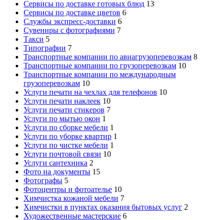
Сервисы по доставке готовых блюд
13
Сервисы по доставке цветов
6
Службы экспресс-доставки
6
Сувениры с фотографиями
7
Такси
5
Типографии
7
Транспортные компании по авиагрузоперевозкам
8
Транспортные компании по грузоперевозкам
10
Транспортные компании по международным
грузоперевозкам
10
Услуги печати на чехлах для телефонов
10
Услуги печати наклеек
10
Услуги печати стикеров
7
Услуги по мытью окон
1
Услуги по сборке мебели
1
Услуги по уборке квартир
1
Услуги по чистке мебели
1
Услуги почтовой связи
10
Услуги сантехника
2
Фото на документы
15
Фотографы
5
Фотоцентры и фотоателье
10
Химчистка кожаной мебели
7
Химчистки в пунктах оказания бытовых услуг
2
Художественные мастерские
6