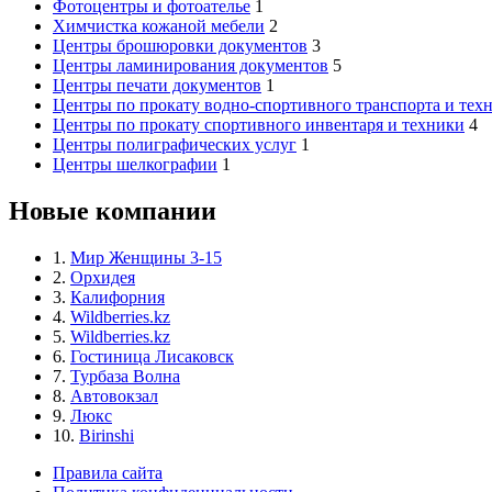
Фотоцентры и фотоателье
1
Химчистка кожаной мебели
2
Центры брошюровки документов
3
Центры ламинирования документов
5
Центры печати документов
1
Центры по прокату водно-спортивного транспорта и тех
Центры по прокату спортивного инвентаря и техники
4
Центры полиграфических услуг
1
Центры шелкографии
1
Новые компании
1.
Мир Женщины 3-15
2.
Орхидея
3.
Калифорния
4.
Wildberries.kz
5.
Wildberries.kz
6.
Гостиница Лисаковск
7.
Турбаза Волна
8.
Автовокзал
9.
Люкс
10.
Birinshi
Правила сайта