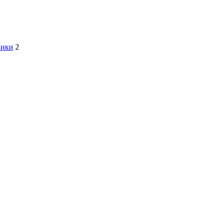
ники
2