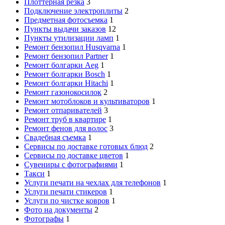
Плоттерная резка
3
Подключение электроплиты
2
Предметная фотосъемка
1
Пункты выдачи заказов
12
Пункты утилизации ламп
1
Ремонт бензопил Husqvarna
1
Ремонт бензопил Partner
1
Ремонт болгарки Aeg
1
Ремонт болгарки Bosch
1
Ремонт болгарки Hitachi
1
Ремонт газонокосилок
2
Ремонт мотоблоков и культиваторов
1
Ремонт отпаривателей
3
Ремонт труб в квартире
1
Ремонт фенов для волос
3
Свадебная съемка
1
Сервисы по доставке готовых блюд
2
Сервисы по доставке цветов
1
Сувениры с фотографиями
1
Такси
1
Услуги печати на чехлах для телефонов
1
Услуги печати стикеров
1
Услуги по чистке ковров
1
Фото на документы
2
Фотографы
1