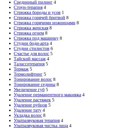
Срединный пилинг
4
Стоун-терапия
4
Стрижка бороды и усов
1
Стрижка горячей бритвой
8
Стрижка горячими ножницами
8
Стрижка женская
8
Стрижка огнем
8
Стрижка под машинку
8
Студии боди-арта
4
Студии стилистов
6
Счастье для волос
5
Тайский массаж
4
Талассотерапия
5
Термаж
5
Термолифтинг
5
Тонирование волос
8
Тонирование седины
8
Увеличение губ
5
Удаление перманентного макияжа
4
Удаление растяжек
5
Удаление рубцов
5
Удаление тату
4
Укладка волос
8
Ультразвуковая терапия
4
Ультразвуковая чистка лица
4