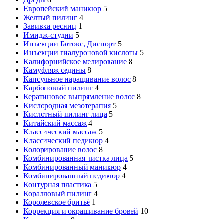
Европейский маникюр
5
Желтый пилинг
4
Завивка ресниц
1
Имидж-студии
5
Инъекции Ботокс, Диспорт
5
Инъекции гиалуроновой кислоты
5
Калифорнийское мелирование
8
Камуфляж седины
8
Капсульное наращивание волос
8
Карбоновый пилинг
4
Кератиновое выпрямление волос
8
Кислородная мезотерапия
5
Кислотный пилинг лица
5
Китайский массаж
4
Классический массаж
5
Классический педикюр
4
Колорирование волос
8
Комбинированная чистка лица
5
Комбинированный маникюр
4
Комбинированный педикюр
4
Контурная пластика
5
Коралловый пилинг
4
Королевское бритьё
1
Коррекция и окрашивание бровей
10