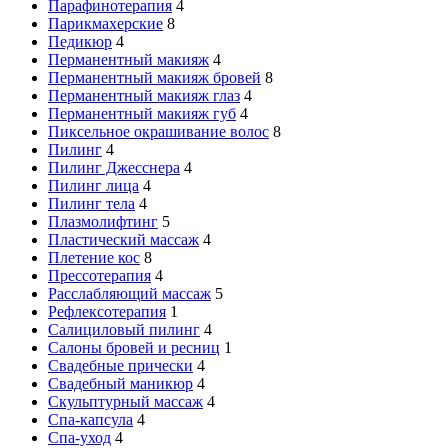
Парафинотерапия
4
Парикмахерские
8
Педикюр
4
Перманентный макияж
4
Перманентный макияж бровей
8
Перманентный макияж глаз
4
Перманентный макияж губ
4
Пиксельное окрашивание волос
8
Пилинг
4
Пилинг Джесснера
4
Пилинг лица
4
Пилинг тела
4
Плазмолифтинг
5
Пластический массаж
4
Плетение кос
8
Прессотерапия
4
Расслабляющий массаж
5
Рефлексотерапия
1
Салициловый пилинг
4
Салоны бровей и ресниц
1
Свадебные прически
4
Свадебный маникюр
4
Скульптурный массаж
4
Спа-капсула
4
Спа-уход
4