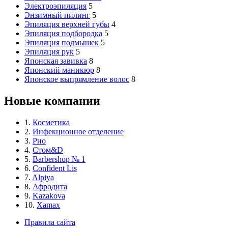
Электроэпиляция
5
Энзимный пилинг
5
Эпиляция верхней губы
4
Эпиляция подбородка
5
Эпиляция подмышек
5
Эпиляция рук
5
Японская завивка
8
Японский маникюр
8
Японское выпрямление волос
8
Новые компании
1.
Косметика
2.
Инфекционное отделение
3.
Рио
4.
Стом&D
5.
Barbershop № 1
6.
Confident Lis
7.
Alpiya
8.
Афродита
9.
Kazakova
10.
Xamax
Правила сайта