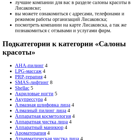
лучшие компании для вас в разделе салоны красоты в
Лисаковске;
вы можете ознакомиться с адресами, телефонами и
режимом работы организаций Лисаковска;
посмотреть компании на карте Лисаковска, а так же
познакомиться с отзывами и услугами фирм.
Подкатегории к категории «Салоны
красоты»
AHA-пилинг
4
LPG-массаж
4
PRP-терапия
4
SMAS-лифтинг
8
Shellac
5
Акриловые ногти
5
Акупрессура
4
Алмазная шлифовка лица
4
Алмазный пилинг лица
4
Аппаратная косметология
4
Аппаратная чистка лица
4
Аппаратный маникюр
4
Ароматерапия
4
Атравматическая чистка лица
4