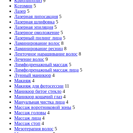
Криолиполиз
9
Ксеомин
5
Лазер
5
Лазерная липосакция
5
Лазерная шлифовка
5
Лазерная эпиляция
5
Лазерное омоложение
5
Лазерный пилинг лица
5
Ламинирование волос
8
Ламинирование ресниц
8
Ленточное наращивание волос
8
Лечение волос
9
Лимфодренажный массаж
5
Лимфодренажный массаж лица
5
Лунный маникюр
4
Макияж
4
Макияж для фотосессии
11
Маникюр битое стекло
4
Маникюр кошачий глаз
4
Мануальная чистка лица
4
Массаж воротниковой зоны
5
Массаж головы
4
Массаж лица
4
Массаж стоп
4
Мезотерапия волос
5