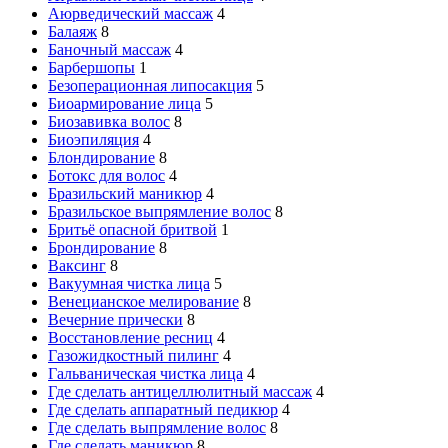
Аюрведический массаж
4
Балаяж
8
Баночный массаж
4
Барбершопы
1
Безоперационная липосакция
5
Биоармирование лица
5
Биозавивка волос
8
Биоэпиляция
4
Блондирование
8
Ботокс для волос
4
Бразильский маникюр
4
Бразильское выпрямление волос
8
Бритьё опасной бритвой
1
Брондирование
8
Ваксинг
8
Вакуумная чистка лица
5
Венецианское мелирование
8
Вечерние прически
8
Восстановление ресниц
4
Газожидкостный пилинг
4
Гальваническая чистка лица
4
Где сделать антицеллюлитный массаж
4
Где сделать аппаратный педикюр
4
Где сделать выпрямление волос
8
Где сделать маникюр
8