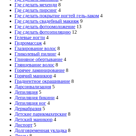
Где сделать мехенди
8
Где сделать пирсинг
4
Где сделать покрытие ногтей гель-лаком
4
Где сделать свадебный макияж
9
Где сделать фотоомоложение
13
Где сделать фотоэпиляцию
12
Гелевые ногти
4
Гидромассаж
4
Глазирование волос
8
Гликолевый пилинг
4
Глиняное обертывание
4
Глянцевание волос
8
Горячее ламинирование
8
Горячий маникюр
4
Градиентное окрашивание
8
Дарсонвализация
5
Депиляция
5
Депиляция бикини
4
Депиляция ног
4
Дермабразия
5
Детские парикмахерские
8
Детский маникюр
4
Диспорт
5
Долговременная укладка
8
Дреды
8