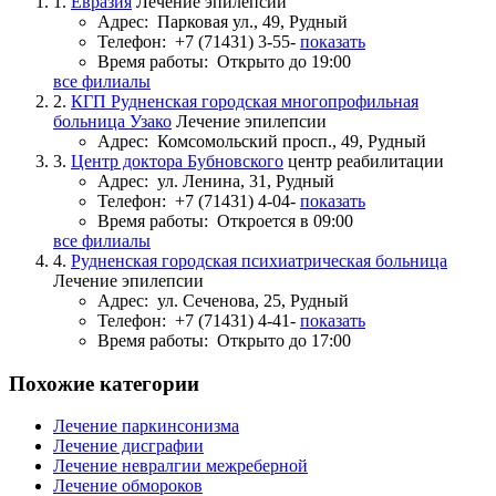
1.
Евразия
Лечение эпилепсии
Адрес:
Парковая ул., 49, Рудный
Телефон:
+7 (71431) 3-55-
показать
Время работы:
Открыто до 19:00
все филиалы
2.
КГП Рудненская городская многопрофильная
больница Узако
Лечение эпилепсии
Адрес:
Комсомольский просп., 49, Рудный
3.
Центр доктора Бубновского
центр реабилитации
Адрес:
ул. Ленина, 31, Рудный
Телефон:
+7 (71431) 4-04-
показать
Время работы:
Откроется в 09:00
все филиалы
4.
Рудненская городская психиатрическая больница
Лечение эпилепсии
Адрес:
ул. Сеченова, 25, Рудный
Телефон:
+7 (71431) 4-41-
показать
Время работы:
Открыто до 17:00
Похожие категории
Лечение паркинсонизма
Лечение дисграфии
Лечение невралгии межреберной
Лечение обмороков