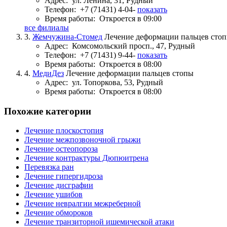
Адрес:
ул. Ленина, 31, Рудный
Телефон:
+7 (71431) 4-04-
показать
Время работы:
Откроется в 09:00
все филиалы
3.
Жемчужина-Стомед
Лечение деформации пальцев сто
Адрес:
Комсомольский просп., 47, Рудный
Телефон:
+7 (71431) 9-44-
показать
Время работы:
Откроется в 08:00
4.
МедиДез
Лечение деформации пальцев стопы
Адрес:
ул. Топоркова, 53, Рудный
Время работы:
Откроется в 08:00
Похожие категории
Лечение плоскостопия
Лечение межпозвоночной грыжи
Лечение остеопороза
Лечение контрактуры Дюпюитрена
Перевязка ран
Лечение гипергидроза
Лечение дисграфии
Лечение ушибов
Лечение невралгии межреберной
Лечение обмороков
Лечение транзиторной ишемической атаки