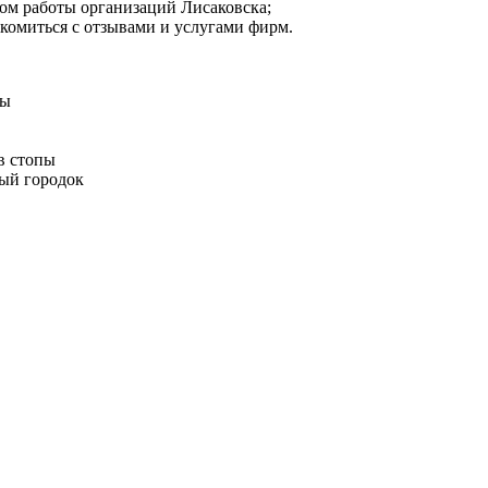
ом работы организаций Лисаковска;
акомиться с отзывами и услугами фирм.
пы
в стопы
ный городок