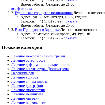
Телефон:
+7 (71431) 4-04-
показать
Время работы:
Открыто до 21:00
все филиалы
2.
Рудненская городская поликлиника
Лечение плоскосто
Адрес:
ул. 50 лет Октября, 102А, Рудный
Телефон:
+7 (71431) 3-99-
показать
Время работы:
Открыто до 20:00
3.
Ваш Проводник в Здоровье
Лечение плоскостопия
Адрес:
Комсомольский просп., 49, Рудный
Телефон:
+7 (71431) 9-36-
показать
Похожие категории
Лечение межпозвоночной грыжи
Лечение остеопороза
Лечение деформации пальцев стопы
Лечение контрактуры Дюпюитрена
Перевязка ран
Лечение ушибов
Лечение гипергидроза
Лечение дисграфии
Лечение миелопатии
Лечение менингита
Лечение мигрени
Лечение нарколепсии