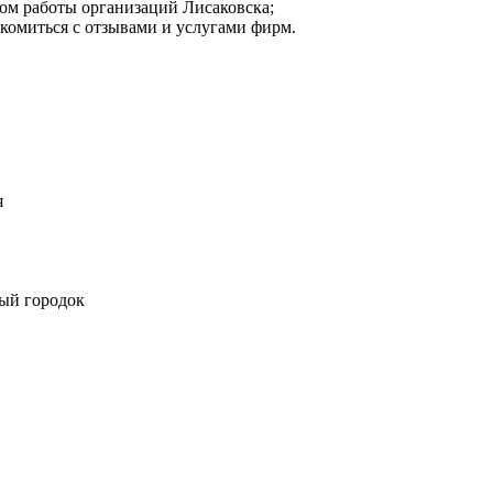
ом работы организаций Лисаковска;
акомиться с отзывами и услугами фирм.
я
ный городок