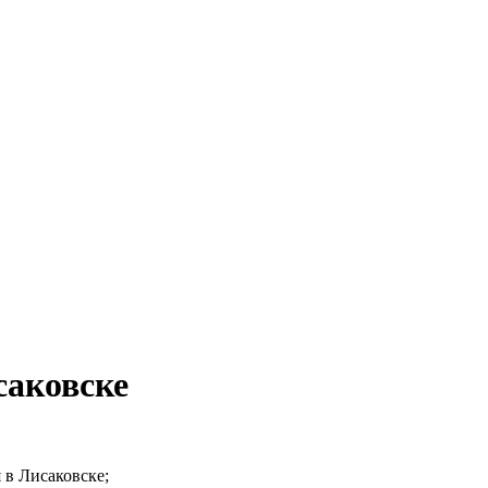
саковске
 в Лисаковске;